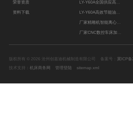
荣誉资质
LY-Y60A全国供应高效节能油雾收集器
资料下载
LY-Y60A高效节能油雾收集器纯铜电机更耐用
厂家精雕机智能离心式油雾收集器
厂家CNC数控车床加工中心油雾收集器
版权所有 © 2026 沧州创嘉迪机械制造有限公司 备案号：
冀ICP备2
技术支持：
机床商务网
管理登陆
sitemap.xml