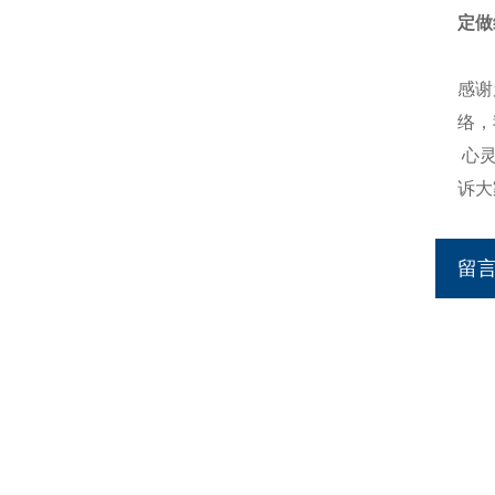
定做
感谢
络，
心
诉大
留