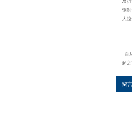
及折
钢制
大拉
自
起之
留