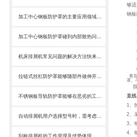
够适
钢板
加工中心钢板防护罩的主要应用领域和产品的主要特性
1.
2.
加工中心钢板防护罩碰到内部散热问题改怎么办？这篇文章告诉你
3.
4.
机床排屑机常见问题的解决方法快来看看吧！
5.
6.
青岛
拉链式丝杠防护罩能够随部件做伸开或压缩运动
罩。
我们
直线
不锈钢板导轨防护罩能够在恶劣的工作环境中长期使用
1、
2、
自动排屑机用户选择型号时，需考虑哪些事项？
3、
4、
刮板排屑机的工作原理及优势体现