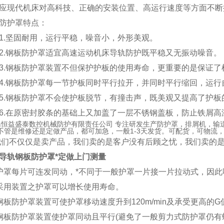
应现代机床对高科技、正确的安装位置、高运行速度等方面不断
防护罩特点：
坚固耐用，运行平稳，噪音小，外形美观。
钢板防护罩适宜高速运动机床导轨防护既平稳又无振动噪音。
钢板防护罩装置不但保护护板的使用寿命，更重要的是保证了
钢板防护罩每一节护板同时平行拉开，并同时平行缩回，运行
钢板防护罩不会使护板脱节，有撞击声，既美观又提高了护板
在原密封胶条的基础上又加盖了一层不锈钢盖板，防止铁屑高
恒益盛泰数控机械防护有限责任公司 专注研发生产防护罩，排屑机，输
不管是维修还是定做产品，都可加急，一般1-3天发货。可配货，可物流
不仅仅是卖产品，我们卖的是客户没有后顾之忧，我们卖的
导轨钢板防护罩*定做上门测量
护罩每片可连发同动，*不同于一般护罩一片接一片拉动式，因此
采用装置之护罩可以增长使用寿命。
钢板防护罩装置可使护罩移动速度升到120m/min及承受更高的G值
钢板防护罩装置使护罩同动且平行(避免了一般剪力式防护罩仍有