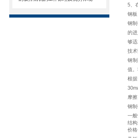
5、
钢板
钢制
的进
够适
技术
钢制
值。
根据
30
摩擦
钢制
一般
结构
价格