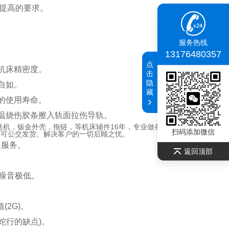
提高的要求。
服务热线
13176480357
点
机床精密度。
击
隐
自如。
藏
的使用寿命。
温烧伤胶条擦入轨面拉伤导轨。
送机，钣金外壳，拖链，等机床辅件16年，专业做各种高，中端防护
扫码添加微信
，可公交发货。解决客户的一切后顾之忧。
是服务。
返回顶部
噪音极低。
(2G)。
蛇行的缺点)。