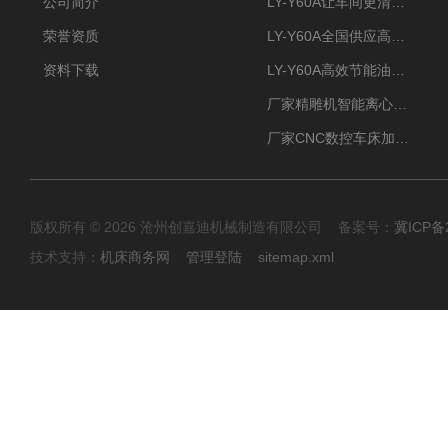
公司简介
LY-Y60A让车间更清新的油雾收集器
荣誉资质
LY-Y60A全国供应高效节能油雾收集器
资料下载
LY-Y60A高效节能油雾收集器纯铜电机更耐用
厂家精雕机智能离心式油雾收集器
厂家CNC数控车床加工中心油雾收集器
版权所有 © 2026 沧州创嘉迪机械制造有限公司 备案号：
冀ICP备2
技术支持：
机床商务网
管理登陆
sitemap.xml