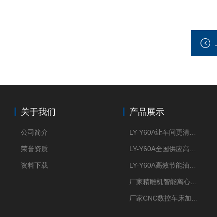
关于我们
产品展示
公司简介
LY-Y60A让车间更清新的油雾收集器
荣誉资质
LY-Y60A全国供应高效节能油雾收集器
资料下载
LY-Y60A高效节能油雾收集器纯铜电机更耐用
厂家精雕机智能离心式油雾收集器
厂家CNC数控车床加工中心油雾收集器