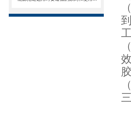
（
到
工