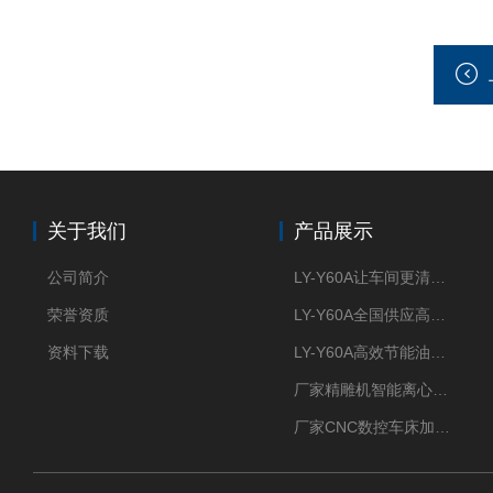
关于我们
产品展示
公司简介
LY-Y60A让车间更清新的油雾收集器
荣誉资质
LY-Y60A全国供应高效节能油雾收集器
资料下载
LY-Y60A高效节能油雾收集器纯铜电机更耐用
厂家精雕机智能离心式油雾收集器
厂家CNC数控车床加工中心油雾收集器