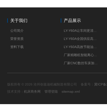
关于我们
产品展示
公司简介
LY-Y60A让车间更清新的油雾收集器
荣誉资质
LY-Y60A全国供应高效节能油雾收集器
资料下载
LY-Y60A高效节能油雾收集器纯铜电机更耐用
厂家精雕机智能离心式油雾收集器
厂家CNC数控车床加工中心油雾收集器
版权所有 © 2026 沧州创嘉迪机械制造有限公司 备案号：
冀ICP备2
技术支持：
机床商务网
管理登陆
sitemap.xml