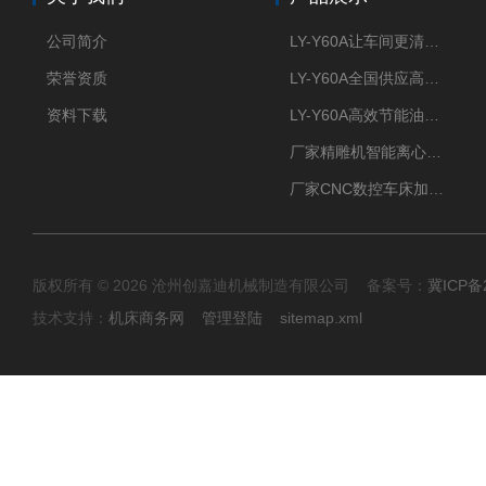
公司简介
LY-Y60A让车间更清新的油雾收集器
荣誉资质
LY-Y60A全国供应高效节能油雾收集器
资料下载
LY-Y60A高效节能油雾收集器纯铜电机更耐用
厂家精雕机智能离心式油雾收集器
厂家CNC数控车床加工中心油雾收集器
版权所有 © 2026 沧州创嘉迪机械制造有限公司 备案号：
冀ICP备2
技术支持：
机床商务网
管理登陆
sitemap.xml