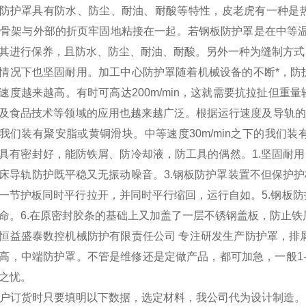
防护罩具有防水、防尘、耐油、耐酸等特性，皮老虎有一种是
C骨架与外部的折页牢固地粘接在一起。若钢板防护罩是在中等
其进行保养，且防水、防尘、耐油、耐酸。另外一种为缝制方式
情况下也坚固耐用。加工中心防护罩随着机械设备的不断*，防
速度越来越高。有时可高达200m/min，这就需要抗拉扯但
及食品技术等领域的应用也越来越广泛。根据运行速度及导轨的不
我们装有聚安脂或黄铜滑块。中等速度30m/min之下的我们
具有密封好，能防铁屑、防冷却液，防工具的偶然。1.坚固耐用
床导轨防护既平稳又无振动噪音。3.钢板防护罩装置不但保护护
一节护板同时平行拉开，并同时平行缩回，运行自如。5.钢板
命。6.在原密封胶条的基础上又加盖了一层不锈钢盖板，防止
恒益盛泰数控机械防护有限责任公司 专注研发生产防护罩，排
高，中端防护罩。不管是维修还是定做产品，都可加急，一般1
之忧。
 用户订货时只要填明以下数据，选定材料，我公司代为设计制造。