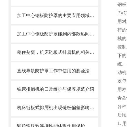
钢板
PV
加工中心钢板防护罩的主要应用领域和产品的主要特性
用对
荷的
加工中心钢板防护罩碰到内部散热问题改怎么办？这篇文章告诉你
械的
控制
稳住别慌，机床链板式排屑机的相关信息马上来
下的
统。
直线导轨防护罩工作中使用的测验法
动机
罩每
铣床排屑机的日常维护与保养规范介绍
用寿
青岛
各种
机床链板式排屑机出现链板偏差影响效率了怎么办？
后顾
1.
颗粒输送软连接性能体现作用保护