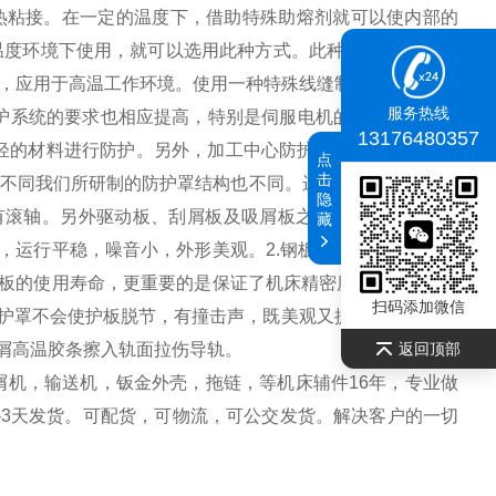
热粘接。在一定的温度下，借助特殊助熔剂就可以使内部的
温度环境下使用，就可以选用此种方式。此种热粘接护罩*不
，应用于高温工作环境。使用一种特殊线缝制，即使在端负
服务热线
护系统的要求也相应提高，特别是伺服电机的使用使加工机
13176480357
重量轻的材料进行防护。另外，加工中心防护罩在、测量、自动
点
击
同我们所研制的防护罩结构也不同。运行速度10m/min之
隐
装有滚轴。另外驱动板、刮屑板及吸屑板之间还需要用缓冲系
藏
，运行平稳，噪音小，外形美观。2.钢板防护罩适宜高速运
板的使用寿命，更重要的是保证了机床精密度。4.钢板防护
扫码添加微信
防护罩不会使护板脱节，有撞击声，既美观又提高了护板的使
返回顶部
铁屑高温胶条擦入轨面拉伤导轨。
屑机，输送机，钣金外壳，拖链，等机床辅件16年，专业做
-3天发货。可配货，可物流，可公交发货。解决客户的一切