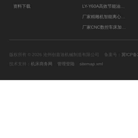
资料下载
LY-Y60A高效节能油雾收集器纯铜电机更耐用
厂家精雕机智能离心式油雾收集器
厂家CNC数控车床加工中心油雾收集器
版权所有 © 2026 沧州创嘉迪机械制造有限公司 备案号：
冀ICP备2
技术支持：
机床商务网
管理登陆
sitemap.xml