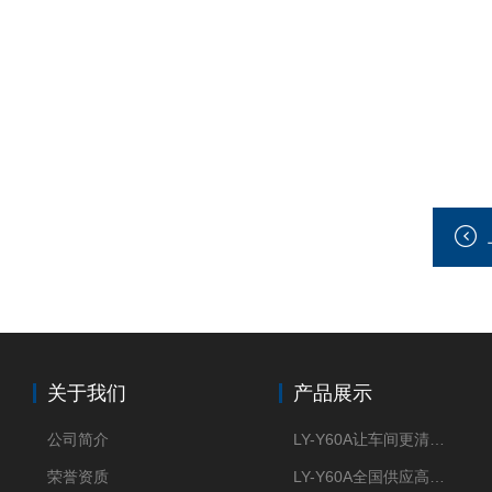
关于我们
产品展示
公司简介
LY-Y60A让车间更清新的油雾收集器
荣誉资质
LY-Y60A全国供应高效节能油雾收集器