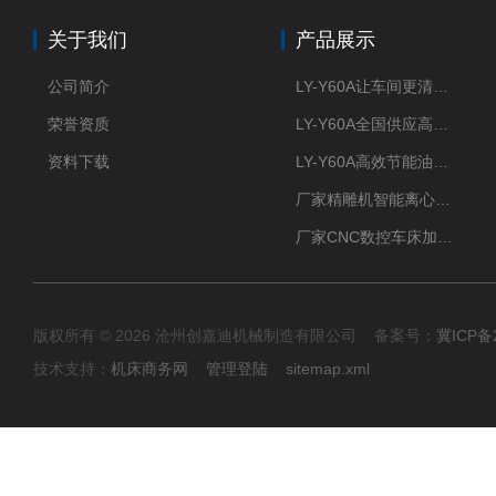
关于我们
产品展示
公司简介
LY-Y60A让车间更清新的油雾收集器
荣誉资质
LY-Y60A全国供应高效节能油雾收集器
资料下载
LY-Y60A高效节能油雾收集器纯铜电机更耐用
厂家精雕机智能离心式油雾收集器
厂家CNC数控车床加工中心油雾收集器
版权所有 © 2026 沧州创嘉迪机械制造有限公司 备案号：
冀ICP备2
技术支持：
机床商务网
管理登陆
sitemap.xml