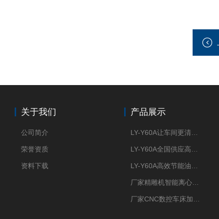
关于我们
产品展示
公司简介
LY-Y60A让车间更清新的油雾收集器
荣誉资质
LY-Y60A全国供应高效节能油雾收集器
资料下载
LY-Y60A高效节能油雾收集器纯铜电机更耐用
厂家精雕机智能离心式油雾收集器
厂家CNC数控车床加工中心油雾收集器