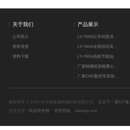
关于我们
产品展示
公司简介
LY-Y60A让车间更清新的油雾收集器
荣誉资质
LY-Y60A全国供应高效节能油雾收集器
资料下载
LY-Y60A高效节能油雾收集器纯铜电机更耐用
厂家精雕机智能离心式油雾收集器
厂家CNC数控车床加工中心油雾收集器
版权所有 © 2026 沧州创嘉迪机械制造有限公司 备案号：
冀ICP备2
技术支持：
机床商务网
管理登陆
sitemap.xml