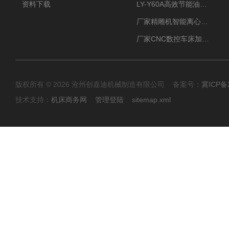
资料下载
LY-Y60A高效节能油雾收集器纯铜电机更耐用
厂家精雕机智能离心式油雾收集器
厂家CNC数控车床加工中心油雾收集器
版权所有 © 2026 沧州创嘉迪机械制造有限公司 备案号：
冀ICP备2
技术支持：
机床商务网
管理登陆
sitemap.xml