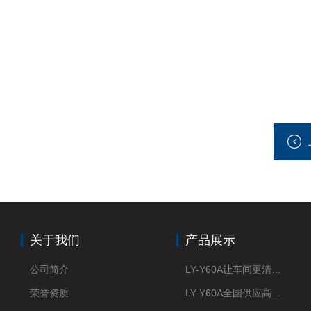
关于我们
产品展示
公司简介
LY-Y60A让车间更清新的油雾收集器
荣誉资质
LY-Y60A全国供应高效节能油雾收集器