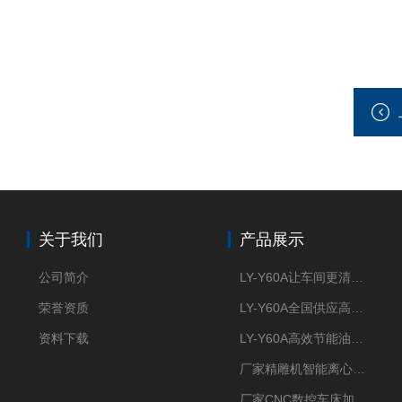
关于我们
产品展示
公司简介
LY-Y60A让车间更清新的油雾收集器
荣誉资质
LY-Y60A全国供应高效节能油雾收集器
资料下载
LY-Y60A高效节能油雾收集器纯铜电机更耐用
厂家精雕机智能离心式油雾收集器
厂家CNC数控车床加工中心油雾收集器