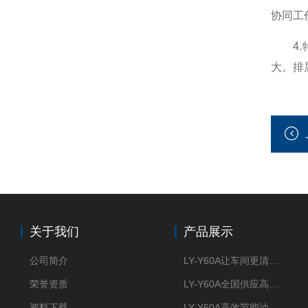
协同工
4.特
大。排
关于我们
产品展示
公司简介
LY-Y60A让车间更清新的油雾收集器
荣誉资质
LY-Y60A全国供应高效节能油雾收集器
资料下载
LY-Y60A高效节能油雾收集器纯铜电机更耐用