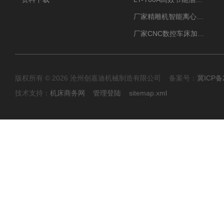
厂家精雕机智能离心式油雾收集器
厂家CNC数控车床加工中心油雾收集器
版权所有 © 2026 沧州创嘉迪机械制造有限公司 备案号：
冀ICP备2
技术支持：
机床商务网
管理登陆
sitemap.xml