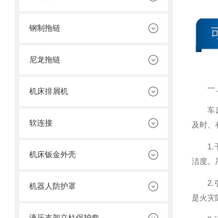
钢制拖链
尼龙拖链
一
机床排屑机
车床加
软连接
及时、
1.干
机床钣金外壳
洁度。
2.引
机器人防护罩
是火灾
液压支架立柱保护套