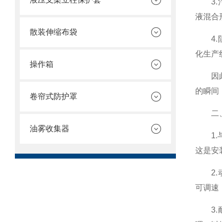
3.污
液混合
散装伸缩布袋
4.阻
化生产
操作箱
因此，
的瞬间
卷帘式防护罩
二、设
油雾收集器
1.与
这是安
2.动
可调速
3.耐