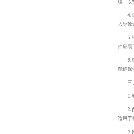
理，以
4.防
入导致
5.维
件应易
6.集
能确保
三、车
1.单
2.多
适用于
3.集