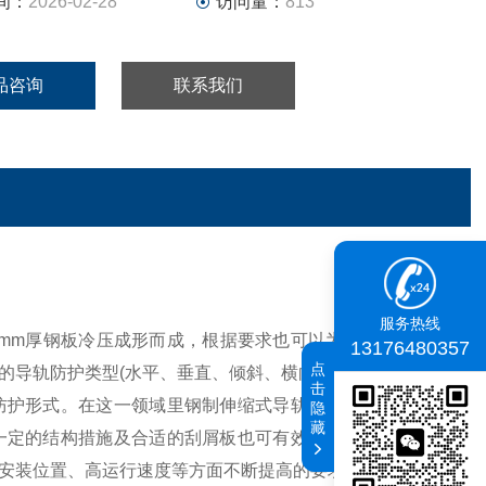
间：
2026-02-28
访问量：
813
品咨询
联系我们
服务热线
3mm厚钢板冷压成形而成，根据要求也可以为不锈钢的。特
13176480357
点
的导轨防护类型(水平、垂直、倾斜、横向)。
击
防护形式。在这一领域里钢制伸缩式导轨防护罩被广泛的应
隐
藏
一定的结构措施及合适的刮屑板也可有效的降低冷却液的渗
安装位置、高运行速度等方面不断提高的要求。