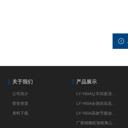
关于我们
产品展示
公司简介
LY-Y60A让车间更清新的油雾收集器
荣誉资质
LY-Y60A全国供应高效节能油雾收集器
资料下载
LY-Y60A高效节能油雾收集器纯铜电机更耐用
厂家精雕机智能离心式油雾收集器