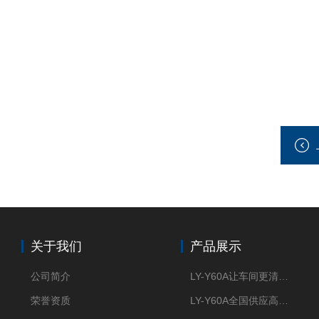
关于我们
产品展示
公司简介
LY-Y60A让车间更清新的油雾收集器
荣誉资质
LY-Y60A全国供应高效节能油雾收集器