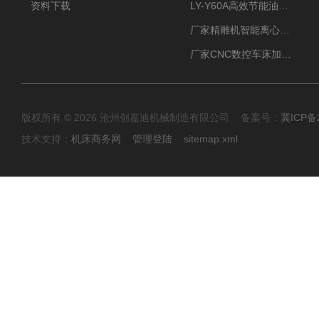
资料下载
LY-Y60A高效节能油雾收集器纯铜电机更耐用
厂家精雕机智能离心式油雾收集器
厂家CNC数控车床加工中心油雾收集器
版权所有 © 2026 沧州创嘉迪机械制造有限公司 备案号：
冀ICP备2
技术支持：
机床商务网
管理登陆
sitemap.xml