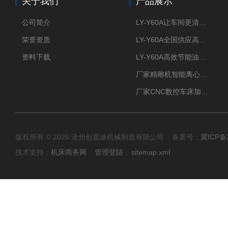
关于我们
产品展示
公司简介
LY-Y60A让车间更清新的油雾收集器
荣誉资质
LY-Y60A全国供应高效节能油雾收集器
资料下载
LY-Y60A高效节能油雾收集器纯铜电机更耐用
厂家精雕机智能离心式油雾收集器
厂家CNC数控车床加工中心油雾收集器
版权所有 © 2026 沧州创嘉迪机械制造有限公司 备案号：
冀ICP备2
技术支持：
机床商务网
管理登陆
sitemap.xml