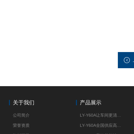
关于我们
产品展示
公司简介
LY-Y60A让车间更清新的油雾收集器
荣誉资质
LY-Y60A全国供应高效节能油雾收集器