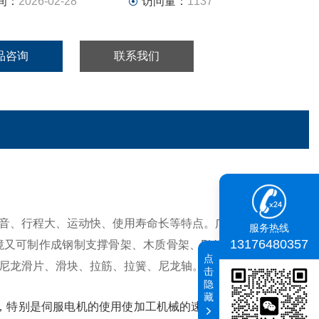
间：
2026-02-28
访问量：
1137
品咨询
联系我们
音、行程大、运动快、使用寿命长等特点。广泛应用于普通
服务热线
13176480357
又可制作成钢制支撑骨架、木质骨架、PVC骨架、冷板骨
点
尼龙滑片、滑块、拉筋、拉簧、尼龙轴。
击
隐
藏
，特别是伺服电机的使用使加工机械的速度越来越高，有时