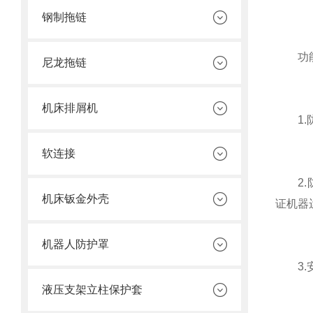
钢制拖链
功能
尼龙拖链
机床排屑机
1.防
软连接
2.防
机床钣金外壳
证机器
机器人防护罩
3.安
液压支架立柱保护套