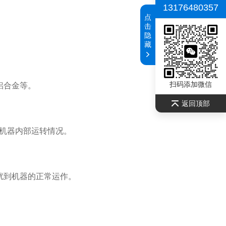
13176480357
点
击
隐
藏
扫码添加微信
铝合金等。
返回顶部
机器内部运转情况。
扰到机器的正常运作。