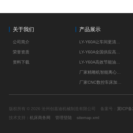
关于我们
产品展示
公司简介
LY-Y60A让车间更清新的油雾收集器
荣誉资质
LY-Y60A全国供应高效节能油雾收集器
资料下载
LY-Y60A高效节能油雾收集器纯铜电机更耐用
厂家精雕机智能离心式油雾收集器
厂家CNC数控车床加工中心油雾收集器
版权所有 © 2026 沧州创嘉迪机械制造有限公司 备案号：
冀ICP备2
技术支持：
机床商务网
管理登陆
sitemap.xml