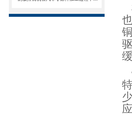
也
铜
应