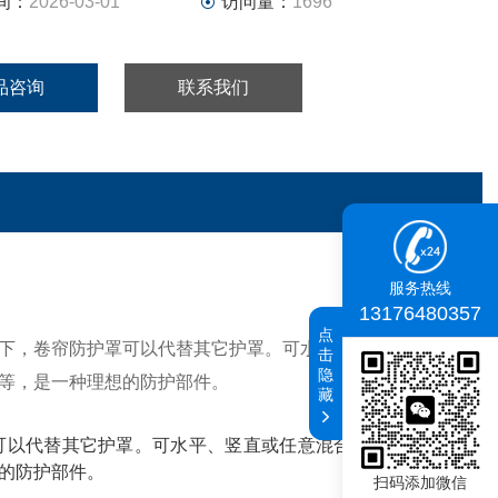
间：
2026-03-01
访问量：
1696
品咨询
联系我们
服务热线
13176480357
点
下，卷帘防护罩可以代替其它护罩。可水平、竖直或任意混
击
隐
等，是一种理想的防护部件。
藏
可以代替其它护罩。可水平、竖直或任意混合方向上安装使
的防护部件。
扫码添加微信