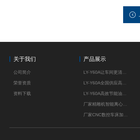
关于我们
产品展示
公司简介
LY-Y60A让车间更清新的油雾收集器
荣誉资质
LY-Y60A全国供应高效节能油雾收集器
资料下载
LY-Y60A高效节能油雾收集器纯铜电机更耐用
厂家精雕机智能离心式油雾收集器
厂家CNC数控车床加工中心油雾收集器