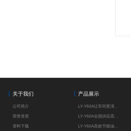
关于我们
产品展示
公司简介
LY-Y60A让车间更清新的油雾收集器
荣誉资质
LY-Y60A全国供应高效节能油雾收集器
资料下载
LY-Y60A高效节能油雾收集器纯铜电机更耐用