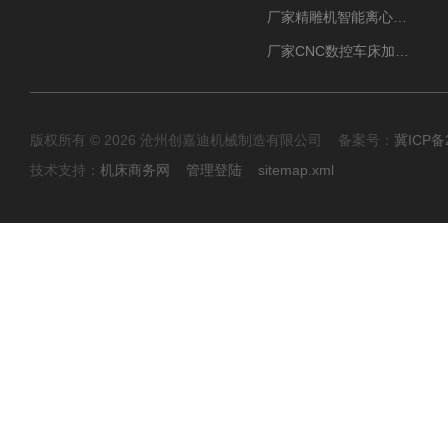
厂家精雕机智能离心式油雾收集器
厂家CNC数控车床加工中心油雾收集器
版权所有 © 2026 沧州创嘉迪机械制造有限公司 备案号：
冀ICP备2
技术支持：
机床商务网
管理登陆
sitemap.xml