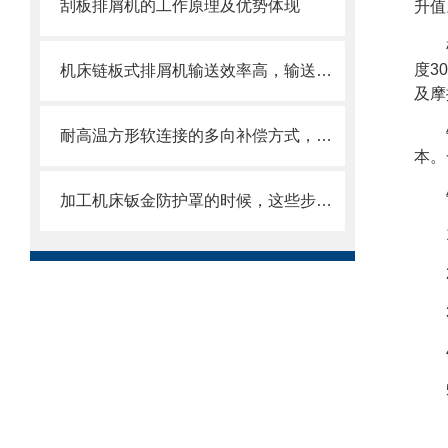
刮板排屑机的工作原理及优势体现
升值
度3
机床链板式排屑机输送效率高，输送速度选择范围大
及摩
耐高温方形软连接的多向补偿方式，可提供较大的轴向、角向和侧向位移
本。
加工机床钣金防护罩的时候，这些步骤是很重要的