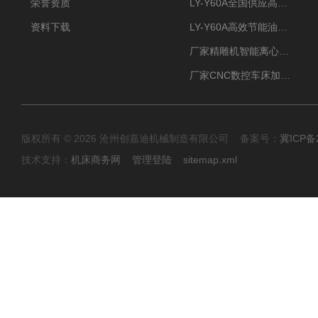
荣誉资质
LY-Y60A全国供应高效节能油雾收集器
资料下载
LY-Y60A高效节能油雾收集器纯铜电机更耐用
厂家精雕机智能离心式油雾收集器
厂家CNC数控车床加工中心油雾收集器
版权所有 © 2026 沧州创嘉迪机械制造有限公司 备案号：
冀ICP备2
技术支持：
机床商务网
管理登陆
sitemap.xml