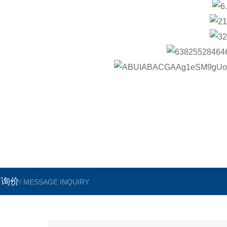
言询价
/ MESSAGE INQUIRY