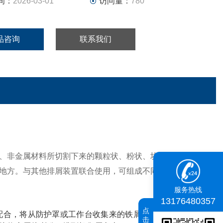
间：
2026-03-01
访问量：
780
品咨询
联系我们
、非金属材料所切割下来的颗粒状、粉状、块状及卷状切屑
地方。与其他排屑装置联合使用，可组成不同结构型式的排
服务热线
13176480357
点
配合，将从防护罩或工作台收集来的铁屑输送到排屑机进屑
击