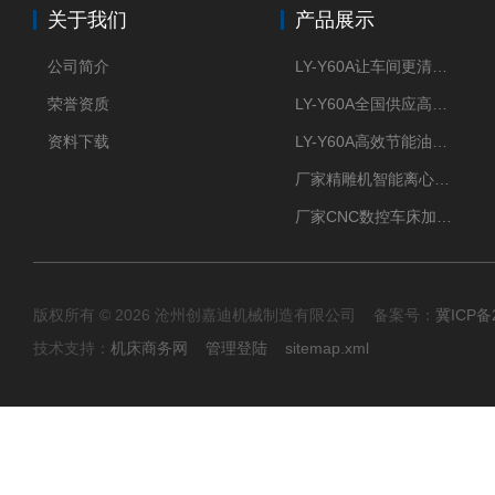
关于我们
产品展示
公司简介
LY-Y60A让车间更清新的油雾收集器
荣誉资质
LY-Y60A全国供应高效节能油雾收集器
资料下载
LY-Y60A高效节能油雾收集器纯铜电机更耐用
厂家精雕机智能离心式油雾收集器
厂家CNC数控车床加工中心油雾收集器
版权所有 © 2026 沧州创嘉迪机械制造有限公司 备案号：
冀ICP备2
技术支持：
机床商务网
管理登陆
sitemap.xml