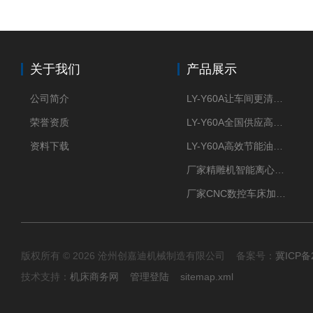
关于我们
产品展示
公司简介
LY-Y60A让车间更清新的油雾收集器
荣誉资质
LY-Y60A全国供应高效节能油雾收集器
资料下载
LY-Y60A高效节能油雾收集器纯铜电机更耐用
厂家精雕机智能离心式油雾收集器
厂家CNC数控车床加工中心油雾收集器
版权所有 © 2026 沧州创嘉迪机械制造有限公司 备案号：
冀ICP备2
技术支持：
机床商务网
管理登陆
sitemap.xml