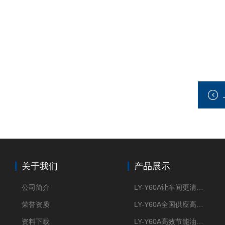
关于我们
产品展示
公司简介
LY-Y60A让车间更清新的油雾收集器
荣誉资质
LY-Y60A全国供应高效节能油雾收集器
资料下载
LY-Y60A高效节能油雾收集器纯铜电机更耐用