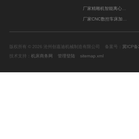
厂家精雕机智能离心式油雾收集器
厂家CNC数控车床加工中心油雾收集器
版权所有 © 2026 沧州创嘉迪机械制造有限公司 备案号：
冀ICP备2
技术支持：
机床商务网
管理登陆
sitemap.xml