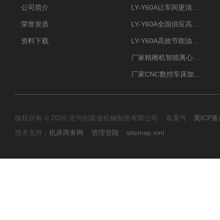
公司简介
LY-Y60A让车间更清新的油雾收集器
荣誉资质
LY-Y60A全国供应高效节能油雾收集器
资料下载
LY-Y60A高效节能油雾收集器纯铜电机更耐用
厂家精雕机智能离心式油雾收集器
厂家CNC数控车床加工中心油雾收集器
版权所有 © 2026 沧州创嘉迪机械制造有限公司 备案号：
冀ICP备2
技术支持：
机床商务网
管理登陆
sitemap.xml