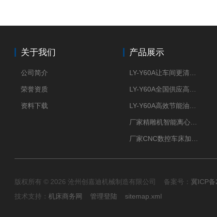
关于我们
产品展示
公司简介
LY-Y60A让车间更清新的油雾收集器
荣誉资质
LY-Y60A全国供应高效节能油雾收集器
资料下载
LY-Y60A高效节能油雾收集器纯铜电机更耐用
厂家精雕机智能离心式油雾收集器
厂家CNC数控车床加工中心油雾收集器
版权所有 © 2026 沧州创嘉迪机械制造有限公司 备案号：
冀ICP备2
技术支持：
机床商务网
管理登陆
sitemap.xml