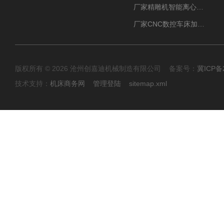
厂家精雕机智能离心式油雾收集器
厂家CNC数控车床加工中心油雾收集器
版权所有 © 2026 沧州创嘉迪机械制造有限公司 备案号：
冀ICP备2
技术支持：
机床商务网
管理登陆
sitemap.xml