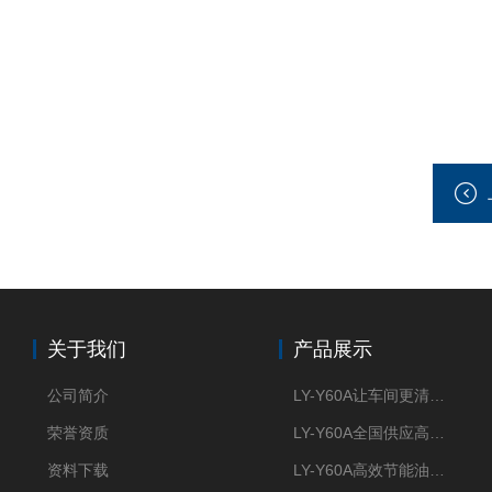
关于我们
产品展示
公司简介
LY-Y60A让车间更清新的油雾收集器
荣誉资质
LY-Y60A全国供应高效节能油雾收集器
资料下载
LY-Y60A高效节能油雾收集器纯铜电机更耐用