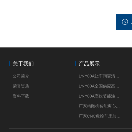
关于我们
产品展示
公司简介
LY-Y60A让车间更清新的油雾收集器
荣誉资质
LY-Y60A全国供应高效节能油雾收集器
资料下载
LY-Y60A高效节能油雾收集器纯铜电机更耐用
厂家精雕机智能离心式油雾收集器
厂家CNC数控车床加工中心油雾收集器