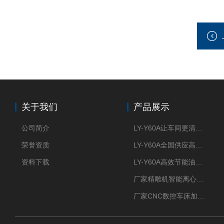
关于我们
产品展示
公司简介
LY-Y60A让车间更清新的油雾收集器
荣誉资质
LY-Y60A全国供应高效节能油雾收集器
资料下载
LY-Y60A高效节能油雾收集器纯铜电机更耐用
厂家精雕机智能离心式油雾收集器
厂家CNC数控车床加工中心油雾收集器