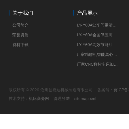
关于我们
产品展示
公司简介
LY-Y60A让车间更清新的油雾收集器
荣誉资质
LY-Y60A全国供应高效节能油雾收集器
资料下载
LY-Y60A高效节能油雾收集器纯铜电机更耐用
厂家精雕机智能离心式油雾收集器
厂家CNC数控车床加工中心油雾收集器
版权所有 © 2026 沧州创嘉迪机械制造有限公司 备案号：
冀ICP备2
技术支持：
机床商务网
管理登陆
sitemap.xml