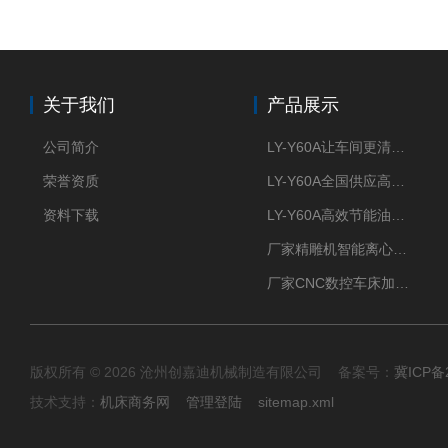
关于我们
产品展示
公司简介
LY-Y60A让车间更清新的油雾收集器
荣誉资质
LY-Y60A全国供应高效节能油雾收集器
资料下载
LY-Y60A高效节能油雾收集器纯铜电机更耐用
厂家精雕机智能离心式油雾收集器
厂家CNC数控车床加工中心油雾收集器
版权所有 © 2026 沧州创嘉迪机械制造有限公司 备案号：
冀ICP备2
技术支持：
机床商务网
管理登陆
sitemap.xml