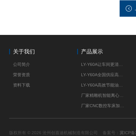
关于我们
产品展示
公司简介
LY-Y60A让车间更清新的油雾收集器
荣誉资质
LY-Y60A全国供应高效节能油雾收集器
资料下载
LY-Y60A高效节能油雾收集器纯铜电机更耐用
厂家精雕机智能离心式油雾收集器
厂家CNC数控车床加工中心油雾收集器
版权所有 © 2026 沧州创嘉迪机械制造有限公司 备案号：
冀ICP备2