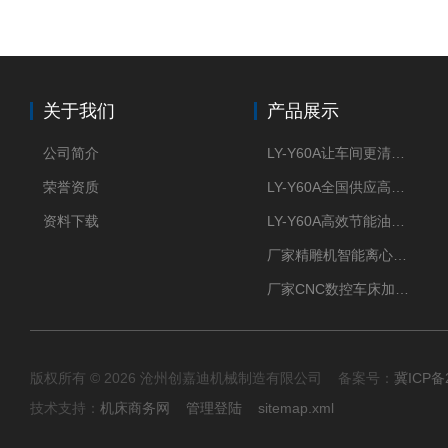
关于我们
产品展示
公司简介
LY-Y60A让车间更清新的油雾收集器
荣誉资质
LY-Y60A全国供应高效节能油雾收集器
资料下载
LY-Y60A高效节能油雾收集器纯铜电机更耐用
厂家精雕机智能离心式油雾收集器
厂家CNC数控车床加工中心油雾收集器
版权所有 © 2026 沧州创嘉迪机械制造有限公司 备案号：
冀ICP备2
技术支持：
机床商务网
管理登陆
sitemap.xml