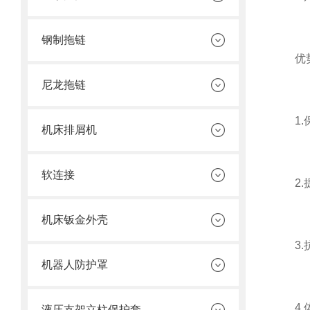
钢制拖链
优势
尼龙拖链
1.保
机床排屑机
软连接
2.提
机床钣金外壳
3.抗
机器人防护罩
4.体
液压支架立柱保护套