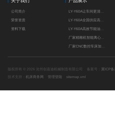
关于我们
产品展示
公司简介
LY-Y60A让车间更清新的油雾收集器
荣誉资质
LY-Y60A全国供应高效节能油雾收集器
资料下载
LY-Y60A高效节能油雾收集器纯铜电机更耐用
厂家精雕机智能离心式油雾收集器
厂家CNC数控车床加工中心油雾收集器
版权所有 © 2026 沧州创嘉迪机械制造有限公司 备案号：
冀ICP备2
技术支持：
机床商务网
管理登陆
sitemap.xml