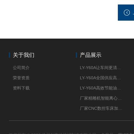
关于我们
产品展示
公司简介
LY-Y60A让车间更清新的油雾收集器
荣誉资质
LY-Y60A全国供应高效节能油雾收集器
资料下载
LY-Y60A高效节能油雾收集器纯铜电机更耐用
厂家精雕机智能离心式油雾收集器
厂家CNC数控车床加工中心油雾收集器