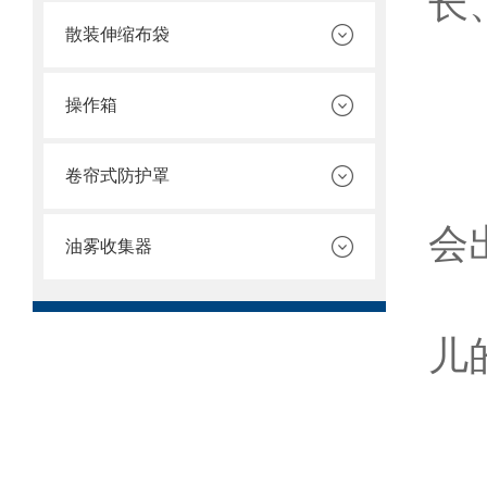
长
散装伸缩布袋
5
操作箱
6
卷帘式防护罩
7
会
油雾收集器
以
儿