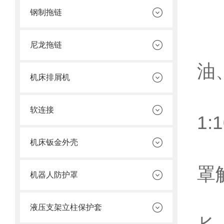
钢制拖链
直
1
尼龙拖链
油
机床排屑机
软连接
1:1
机床钣金外壳
3
罩
机器人防护罩
4
液压支架立柱保护套