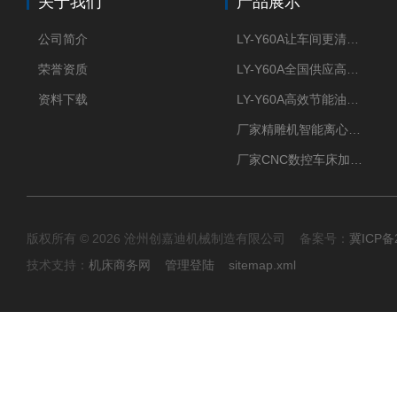
关于我们
产品展示
公司简介
LY-Y60A让车间更清新的油雾收集器
荣誉资质
LY-Y60A全国供应高效节能油雾收集器
资料下载
LY-Y60A高效节能油雾收集器纯铜电机更耐用
厂家精雕机智能离心式油雾收集器
厂家CNC数控车床加工中心油雾收集器
版权所有 © 2026 沧州创嘉迪机械制造有限公司 备案号：
冀ICP备2
技术支持：
机床商务网
管理登陆
sitemap.xml