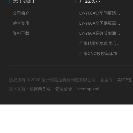
关于我们
产品展示
公司简介
LY-Y60A让车间更清新的油雾收集器
荣誉资质
LY-Y60A全国供应高效节能油雾收集器
资料下载
LY-Y60A高效节能油雾收集器纯铜电机更耐用
厂家精雕机智能离心式油雾收集器
厂家CNC数控车床加工中心油雾收集器
版权所有 © 2026 沧州创嘉迪机械制造有限公司 备案号：
冀ICP备2
技术支持：
机床商务网
管理登陆
sitemap.xml