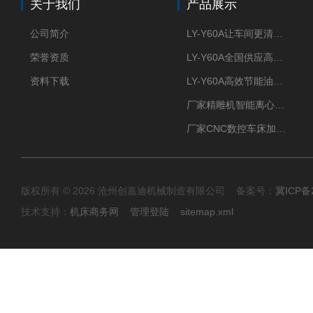
关于我们
产品展示
公司简介
LY-Y60A让车间更清新的油雾收集器
荣誉资质
LY-Y60A全国供应高效节能油雾收集器
资料下载
LY-Y60A高效节能油雾收集器纯铜电机更耐用
厂家精雕机智能离心式油雾收集器
厂家CNC数控车床加工中心油雾收集器
版权所有 © 2026 沧州创嘉迪机械制造有限公司 备案号：
冀ICP备2
技术支持：
机床商务网
管理登陆
sitemap.xml