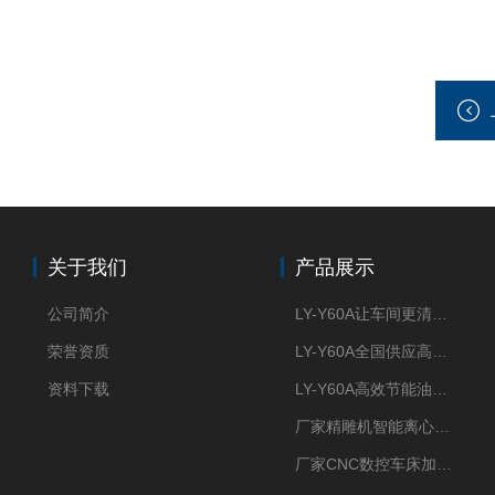
关于我们
产品展示
公司简介
LY-Y60A让车间更清新的油雾收集器
荣誉资质
LY-Y60A全国供应高效节能油雾收集器
资料下载
LY-Y60A高效节能油雾收集器纯铜电机更耐用
厂家精雕机智能离心式油雾收集器
厂家CNC数控车床加工中心油雾收集器