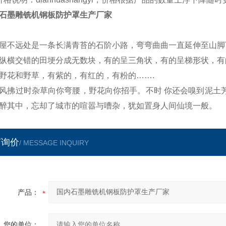
石墨雕铣机钢板防护罩生产厂家
屋不远处是一条长满青苔的石阶小路，弯弯曲曲一直延伸至山脚
纵横交错的田埂分成无数块，有的呈三角状，有的呈梯形状，有
野花和野草，有紫的，有红的，有粉的…….
风拂过时杂草向你弯腰，野花向你招手。不时 你还会嗅到泥土
醉其中，忘却了城市的喧嚣与嘈杂，犹如置身人间仙境一般。
言询价
/ MESSAGE INQUIRY
产品：
您的单位：