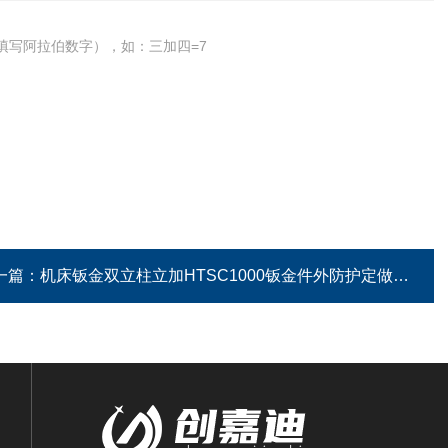
填写阿拉伯数字），如：三加四=7
一篇：
机床钣金双立柱立加HTSC1000钣金件外防护定做厂家