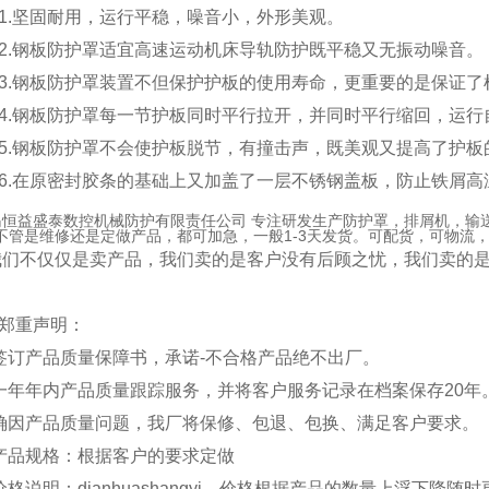
坚固耐用，运行平稳，噪音小，外形美观。
钢板防护罩适宜高速运动机床导轨防护既平稳又无振动噪音。
钢板防护罩装置不但保护护板的使用寿命，更重要的是保证了
钢板防护罩每一节护板同时平行拉开，并同时平行缩回，运行
钢板防护罩不会使护板脱节，有撞击声，既美观又提高了护板
在原密封胶条的基础上又加盖了一层不锈钢盖板，防止铁屑高
恒益盛泰数控机械防护有限责任公司 专注研发生产防护罩，排屑机，输
不管是维修还是定做产品，都可加急，一般1-3天发货。可配货，可物流
不仅仅是卖产品，我们卖的是客户没有后顾之忧，我们卖的
郑重声明：
签订产品质量保障书，承诺-不合格产品绝不出厂。
一年年内产品质量跟踪服务，并将客户服务记录在档案保存20年
确因产品质量问题，我厂将保修、包退、包换、满足客户要求。
产品规格：根据客户的要求定做
价格说明：dianhuashangyi，价格根据产品的数量上浮下降随时