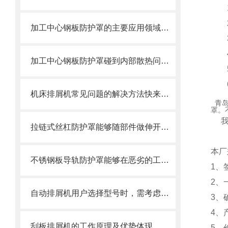
1.
2.
加工中心钢板防护罩的主要应用领域和产品的主要特性
3.
4.
加工中心钢板防护罩碰到内部散热问题改怎么办？这篇文章告诉你
5.
6.
机床排屑机常见问题的解决方法快来看看吧！
青岛
罩。
我们
拉链式丝杠防护罩能够随部件做伸开或压缩运动
本厂
不锈钢板导轨防护罩能够在恶劣的工作环境中长期使用
1、
2、
自动排屑机用户选择型号时，需考虑哪些事项？
3、
4、
刮板排屑机的工作原理及优势体现
5、