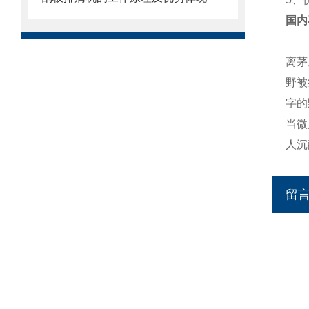
国内
离茅
野被
字的
当微
人沉
留