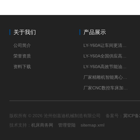
关于我们
产品展示
公司简介
LY-Y60A让车间更清新的油雾收集器
荣誉资质
LY-Y60A全国供应高效节能油雾收集器
资料下载
LY-Y60A高效节能油雾收集器纯铜电机更耐用
厂家精雕机智能离心式油雾收集器
厂家CNC数控车床加工中心油雾收集器
版权所有 © 2026 沧州创嘉迪机械制造有限公司 备案号：
冀ICP备2
技术支持：
机床商务网
管理登陆
sitemap.xml