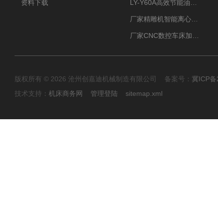
资料下载
LY-Y60A高效节能油雾收集器纯铜电机更耐用
厂家精雕机智能离心式油雾收集器
厂家CNC数控车床加工中心油雾收集器
版权所有 © 2026 沧州创嘉迪机械制造有限公司 备案号：
冀ICP备2
技术支持：
机床商务网
管理登陆
sitemap.xml