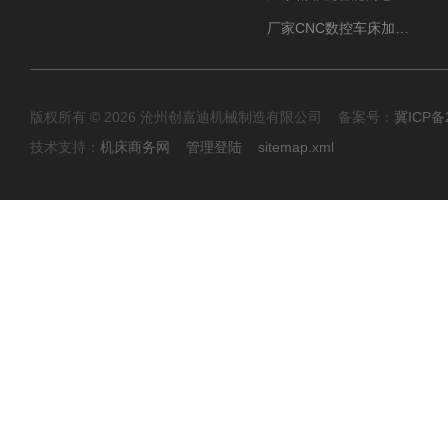
厂家CNC数控车床加工中心油雾收集器
版权所有 © 2026 沧州创嘉迪机械制造有限公司 备案号：
冀ICP备2
技术支持：
机床商务网
管理登陆
sitemap.xml