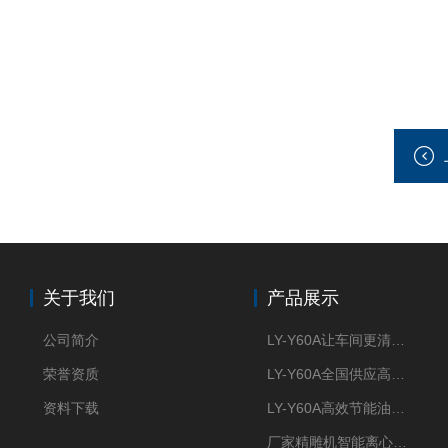
关于我们
产品展示
公司简介
LY-Y60A让车间更清新的油雾收集器
荣誉资质
LY-Y60A全国供应高效节能油雾收集器
资料下载
LY-Y60A高效节能油雾收集器纯铜电机更耐用
厂家精雕机智能离心式油雾收集器