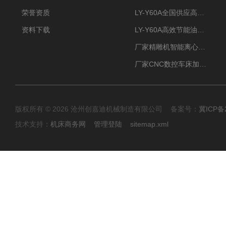
荣誉资质
LY-Y60A全国供应高效节能油雾收集器
资料下载
LY-Y60A高效节能油雾收集器纯铜电机更耐用
厂家精雕机智能离心式油雾收集器
厂家CNC数控车床加工中心油雾收集器
版权所有 © 2026 沧州创嘉迪机械制造有限公司 备案号：
冀ICP备2
技术支持：
机床商务网
管理登陆
sitemap.xml